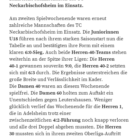
Neckarbischofsheim im Einsatz.
Am zweiten Spielwochenende waren erneut
zahlreiche Mannschaften des TC
Neckarbischofsheim im Einsatz. Die
Juniorinnen
U18
führen nach ihrem starken Saisonstart nun die
Tabelle an und bestätigten ihre Form mit einem
klaren
6:0‑Sieg.
Auch beide
Herren‑40‑Teams
stehen
weiterhin an der Spitze ihrer Ligen: Die
Herren
40‑1
gewannen souverän
9:0
, die
Herren 40‑2
setzten
sich mit
6:3
durch. Die Ergebnisse unterstreichen die
große Breite und Verlässlichkeit im Kader.
Die
Damen 40
waren an diesem Wochenende
spielfrei. Die
Damen 60
holten zum Auftakt ein
Unentschieden gegen Leutershausen. Weniger
glücklich verlief das Wochenende für die
Herren 1
,
die in Adelsheim trotz einer
zwischenzeitlichen
4:2‑Führung
noch knapp verloren
und alle drei Doppel abgeben mussten. Die
Herren
30
mussten sich in ihrem zweiten Oberliga‑Auftritt