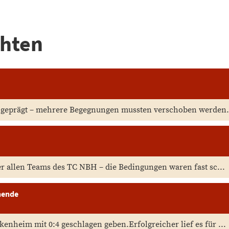
chten
ze geprägt – mehrere Begegnungen mussten verschoben werden.
er allen Teams des TC NBH – die Bedingungen waren fast sc...
nende
nheim mit 0:4 geschlagen geben.Erfolgreicher lief es für ...