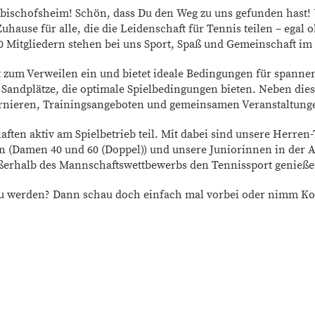
schofsheim! Schön, dass Du den Weg zu uns gefunden hast! U
 Zuhause für alle, die die Leidenschaft für Tennis teilen – ega
 Mitgliedern stehen bei uns Sport, Spaß und Gemeinschaft im 
zum Verweilen ein und bietet ideale Bedingungen für spanne
 Sandplätze, die optimale Spielbedingungen bieten. Neben dies
rnieren, Trainingsangeboten und gemeinsamen Veranstaltung
n aktiv am Spielbetrieb teil. Mit dabei sind unsere Herren-
 (Damen 40 und 60 (Doppel)) und unsere Juniorinnen in der A
e außerhalb des Mannschaftswettbewerbs den Tennissport genieße
 zu werden? Dann schau doch einfach mal vorbei oder nimm Kon