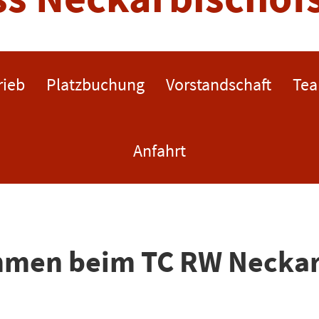
rieb
Platzbuchung
Vorstandschaft
Te
Anfahrt
ommen beim TC RW Necka