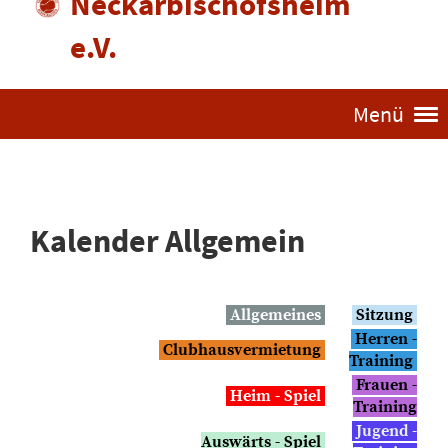
Neckarbischofsheim
e.V.
Menü
Kalender Allgemein
Allgemeines
Sitzung
Herren -
Clubhausvermietung
Training
Frauen -
Heim - Spiel
Training
Jugend -
Auswärts - Spiel